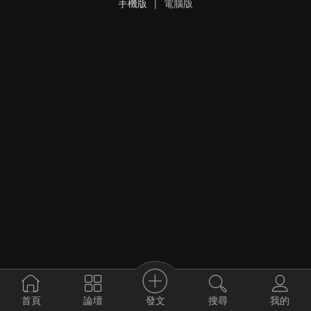
手機版
|
電腦版
發文
首頁
論壇
搜尋
我的