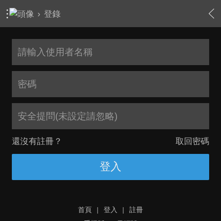
›
登錄
安全提問(未設定請忽略)
還沒有註冊？
取回密碼
登入
首頁
|
登入
|
註冊