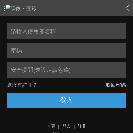
›
登錄
安全提問(未設定請忽略)
還沒有註冊？
取回密碼
登入
首頁
|
登入
|
註冊