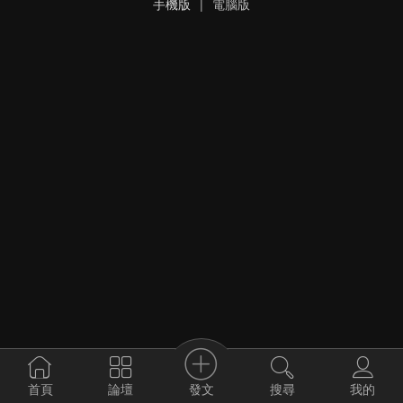
手機版
|
電腦版
發文
首頁
論壇
搜尋
我的