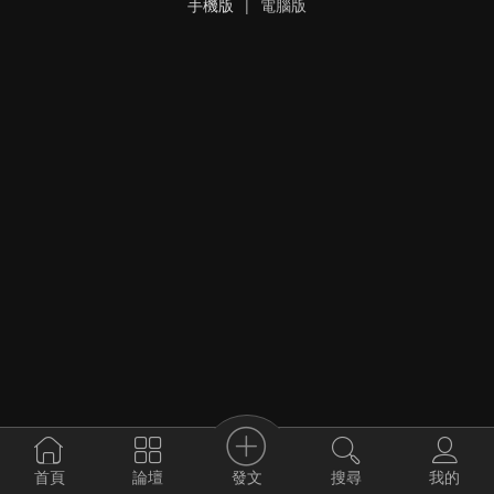
手機版
|
電腦版
發文
首頁
論壇
搜尋
我的