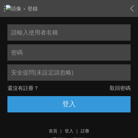
›
登錄
安全提問(未設定請忽略)
還沒有註冊？
取回密碼
登入
首頁
|
登入
|
註冊