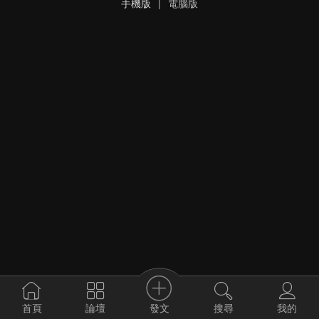
手機版
|
電腦版
發文
首頁
論壇
搜尋
我的