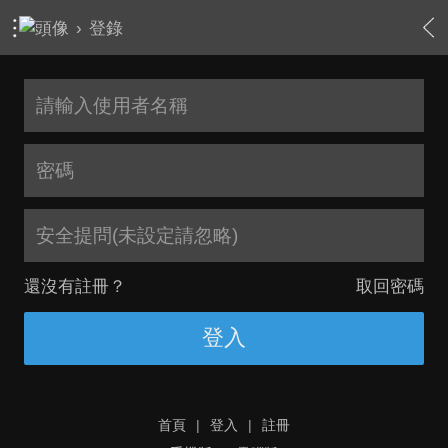
›
登錄
安全提問(未設定請忽略)
還沒有註冊？
取回密碼
登入
首頁
|
登入
|
註冊