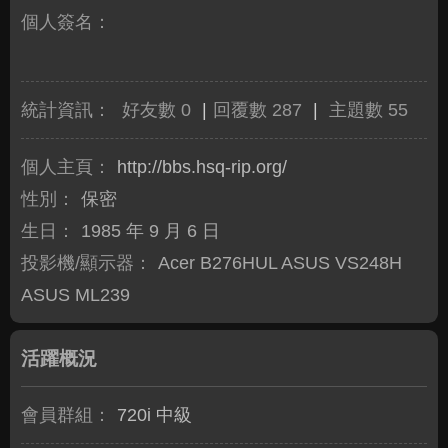
個人簽名：
統計資訊：
好友數 0
|
回覆數 287
|
主題數 55
個人主頁：
http://bbs.hsq-rip.org/
性別：
保密
生日：
1985 年 9 月 6 日
投影機/顯示器：
Acer B276HUL ASUS VS248H
ASUS ML239
活躍概況
會員群組：
720i 中級