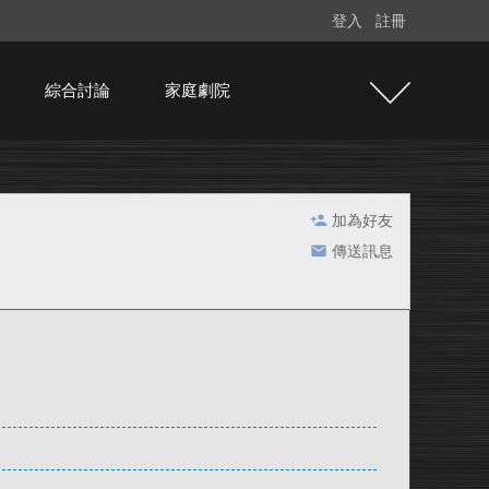
登入
註冊
綜合討論
家庭劇院
加為好友
傳送訊息