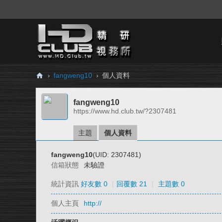
›
fangweng10
›
個人資料
H
fangweng10
D.
https://www.hd.club.tw/?2307481
Cl
ub
主題
個人資料
精
fangweng10
(UID: 2307481)
研
信箱狀態
未驗證
視
統計資訊
好友數 0
|
回覆數 21
|
主題數 0
務
個人主頁
http://
所