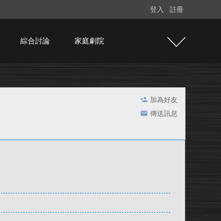
登入
註冊
綜合討論
家庭劇院
加為好友
傳送訊息