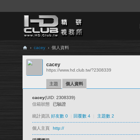
›
cacey
›
個人資料
H
cacey
D.
https://www.hd.club.tw/?2308339
Cl
ub
主題
個人資料
精
cacey
(UID: 2308339)
研
信箱狀態
已驗證
視
統計資訊
好友數 0
|
回覆數 4
|
主題數 2
務
個人主頁
http://
所