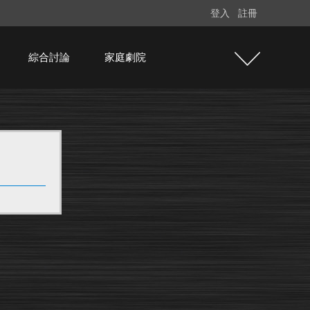
登入
註冊
綜合討論
家庭劇院