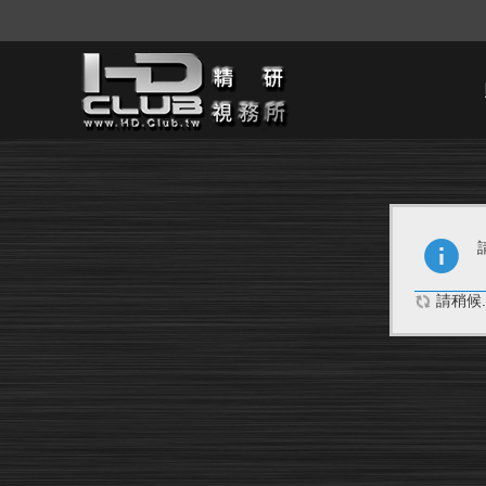
請稍候..