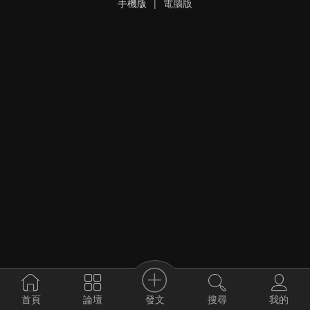
手機版
|
電腦版
發文
首頁
論壇
搜尋
我的