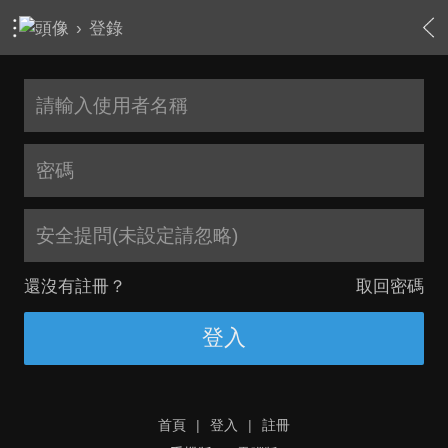
›
登錄
安全提問(未設定請忽略)
還沒有註冊？
取回密碼
登入
首頁
|
登入
|
註冊