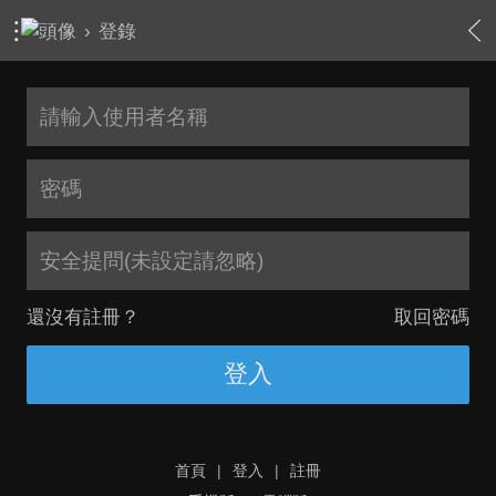
›
登錄
安全提問(未設定請忽略)
還沒有註冊？
取回密碼
登入
首頁
|
登入
|
註冊