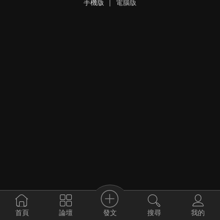
手機版
|
電腦版
發文
首頁
論壇
搜尋
我的