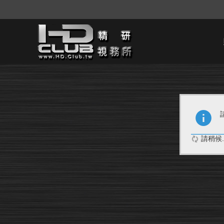
請稍候..