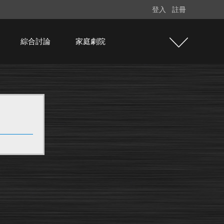
登入
註冊
綜合討論
家庭劇院