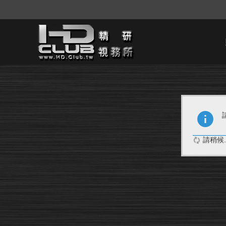
請稍候..