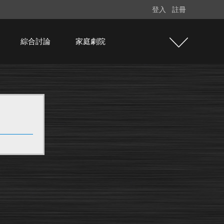
登入
註冊
綜合討論
家庭劇院