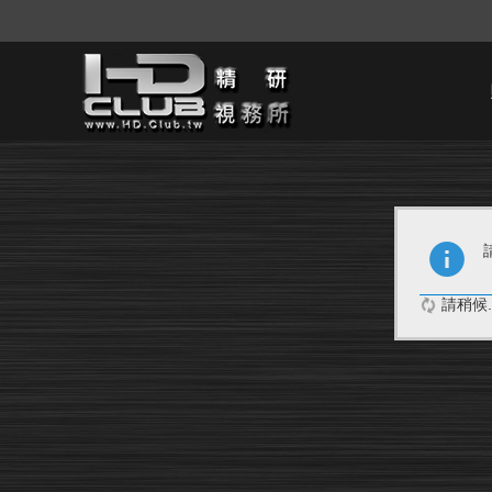
請稍候..