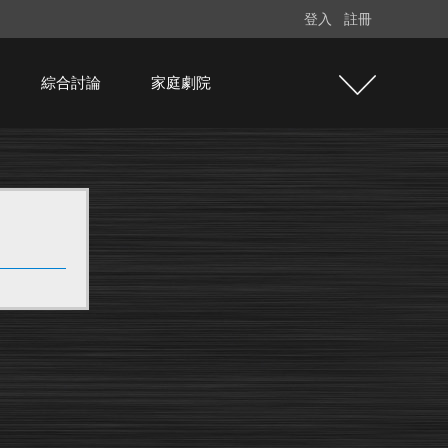
登入
註冊
綜合討論
家庭劇院