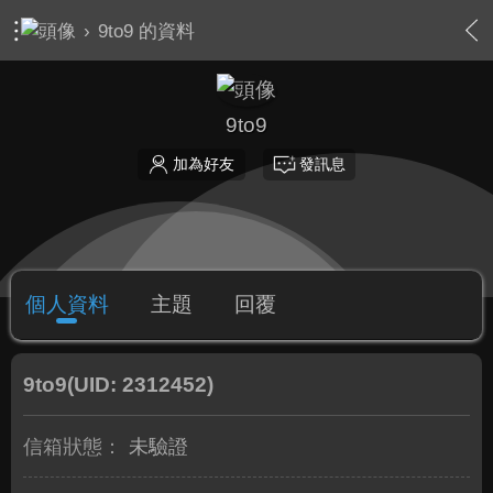
›
9to9 的資料
9to9
加為好友
發訊息
個人資料
主題
回覆
9to9
(UID: 2312452)
信箱狀態：
未驗證