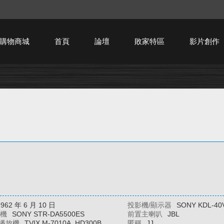
購物商城
首頁
論壇
敗家特區
影片創作
HTPC技術討論
1962 年 6 月 10 日
投影機/顯示器
SONY KDL-40
大機
SONY STR-DA5500ES
前置主喇叭
JBL
播放機
TVIX M-7010A, HD300B
匿稱
JJ