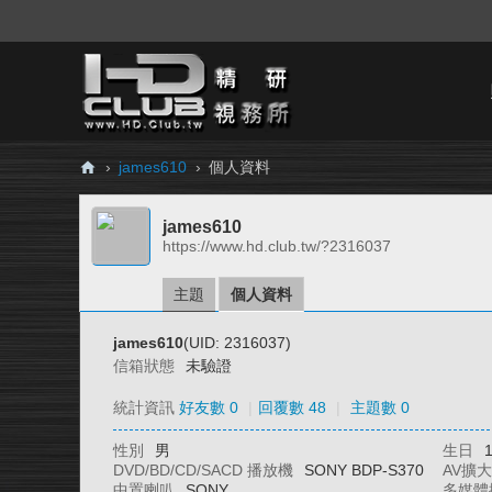
›
james610
›
個人資料
H
james610
D.
https://www.hd.club.tw/?2316037
Cl
ub
主題
個人資料
精
james610
(UID: 2316037)
研
信箱狀態
未驗證
視
統計資訊
好友數 0
|
回覆數 48
|
主題數 0
務
性別
男
生日
所
DVD/BD/CD/SACD 播放機
SONY BDP-S370
AV擴
中置喇叭
SONY
多媒體