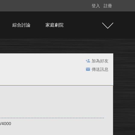
登入
註冊
綜合討論
家庭劇院
加為好友
傳送訊息
V4000