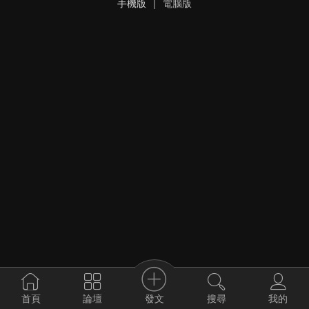
手機版
|
電腦版
發文
首頁
論壇
搜尋
我的