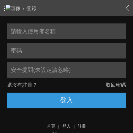
›
登錄
安全提問(未設定請忽略)
還沒有註冊？
取回密碼
登入
首頁
|
登入
|
註冊