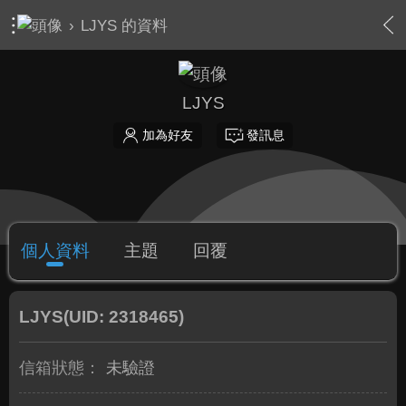
›
LJYS 的資料
LJYS
加為好友
發訊息
個人資料
主題
回覆
LJYS
(UID: 2318465)
信箱狀態：
未驗證