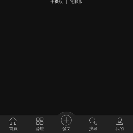
手機版
|
電腦版
發文
首頁
論壇
搜尋
我的