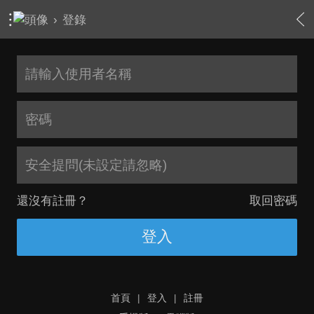
›
登錄
安全提問(未設定請忽略)
還沒有註冊？
取回密碼
登入
首頁
|
登入
|
註冊