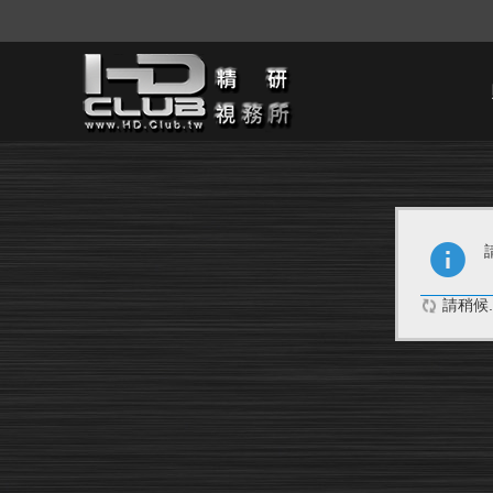
請稍候..