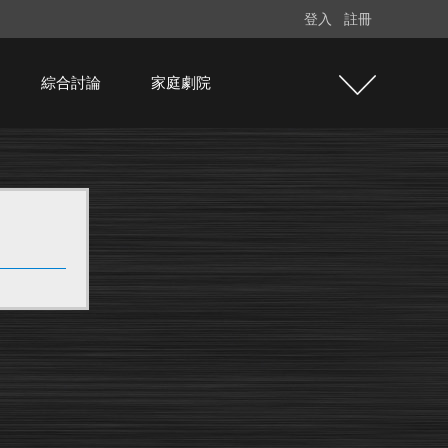
登入
註冊
綜合討論
家庭劇院