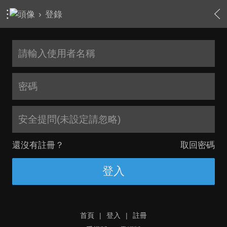
›
登錄
安全提問(未設定請忽略)
還沒有註冊？
取回密碼
登入
首頁
|
登入
|
註冊