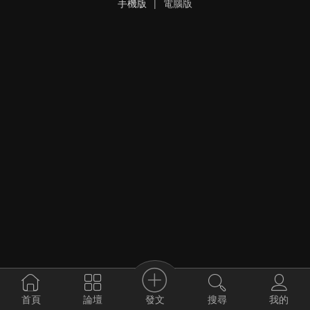
手機版
|
電腦版
發文
首頁
論壇
搜尋
我的