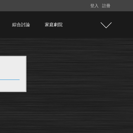
登入
註冊
綜合討論
家庭劇院