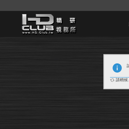
請稍候..