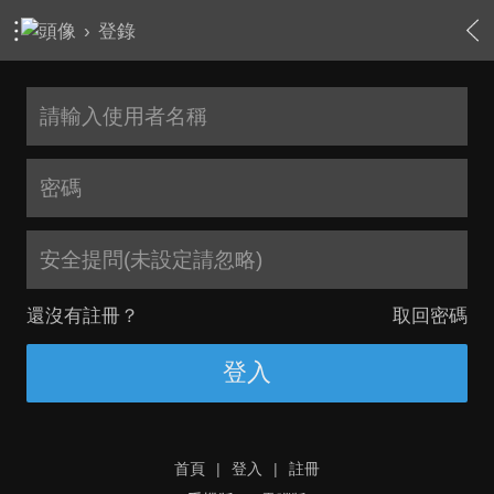
›
登錄
安全提問(未設定請忽略)
還沒有註冊？
取回密碼
登入
首頁
|
登入
|
註冊