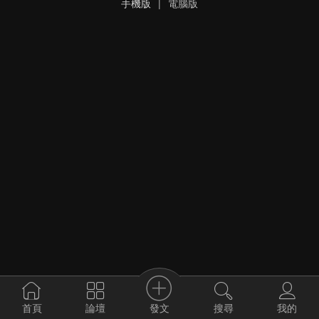
手機版
|
電腦版
發文
首頁
論壇
搜尋
我的