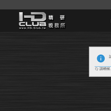
請稍候..