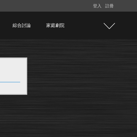
登入
註冊
綜合討論
家庭劇院