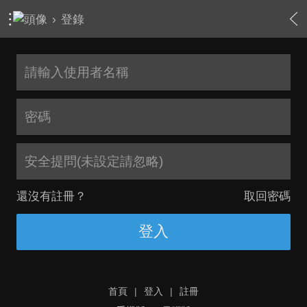
›
登錄
安全提問(未設定請忽略)
還沒有註冊？
取回密碼
登入
首頁
|
登入
|
註冊