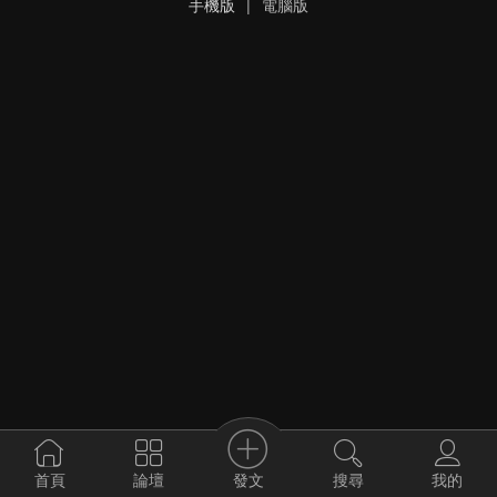
手機版
|
電腦版
發文
首頁
論壇
搜尋
我的