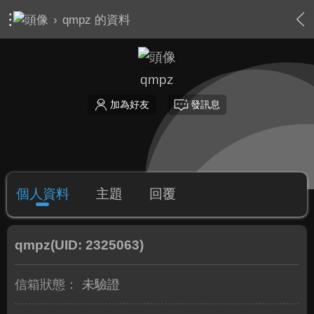
›
qmpz 的資料
qmpz
加為好友
發訊息
個人資料
主題
回覆
qmpz
(UID: 2325063)
信箱狀態：
未驗證