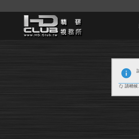
請稍候..