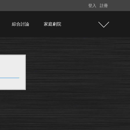
登入
註冊
綜合討論
家庭劇院