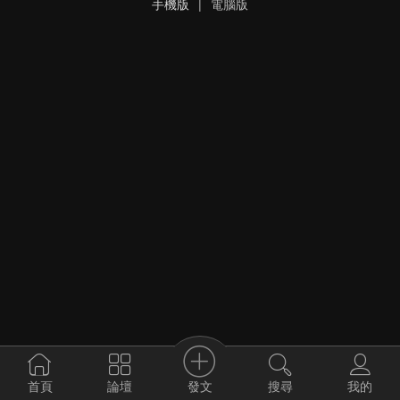
手機版
|
電腦版
發文
首頁
論壇
搜尋
我的