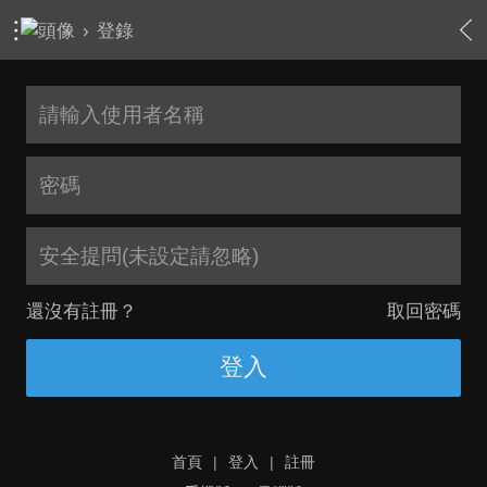
›
登錄
安全提問(未設定請忽略)
還沒有註冊？
取回密碼
登入
首頁
|
登入
|
註冊