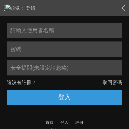
›
登錄
安全提問(未設定請忽略)
還沒有註冊？
取回密碼
登入
首頁
|
登入
|
註冊