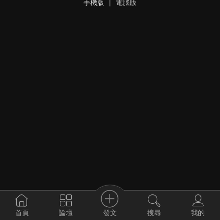
手機版
|
電腦版
發文
首頁
論壇
搜尋
我的