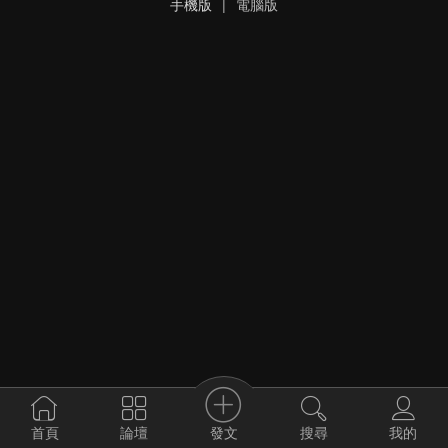
手機版
|
電腦版
發文
首頁
論壇
搜尋
我的