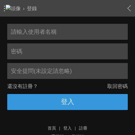
›
登錄
安全提問(未設定請忽略)
還沒有註冊？
取回密碼
登入
首頁
|
登入
|
註冊