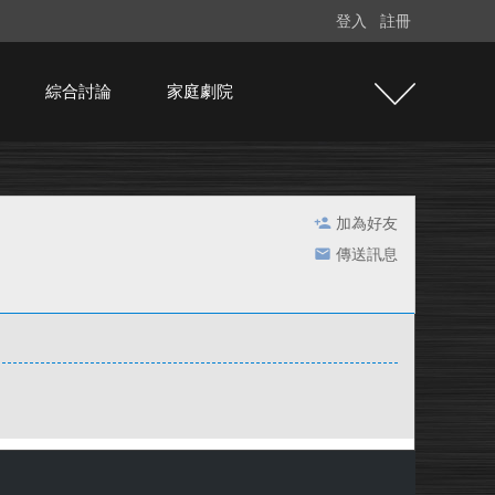
登入
註冊
綜合討論
家庭劇院
加為好友
傳送訊息