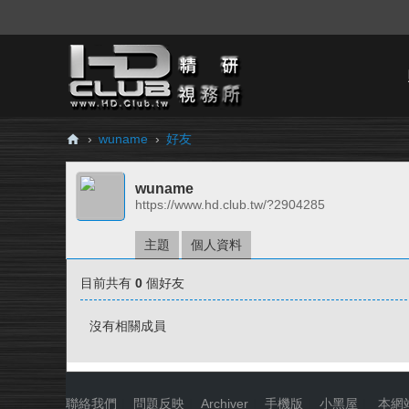
›
wuname
›
好友
H
wuname
D.
https://www.hd.club.tw/?2904285
Cl
ub
主題
個人資料
精
目前共有
0
個好友
研
視
沒有相關成員
務
所
聯絡我們
|
問題反映
|
Archiver
|
手機版
|
小黑屋
|
本網