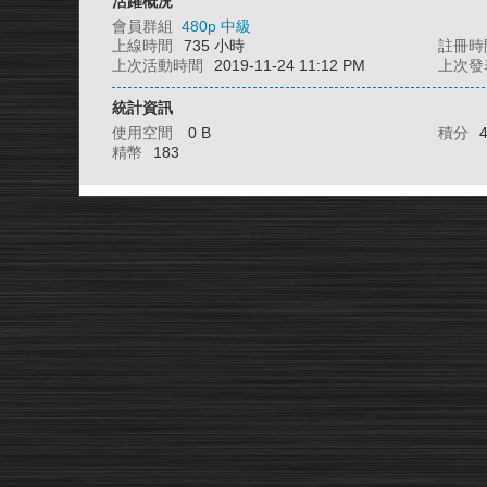
活躍概況
會員群組
480p 中級
上線時間
735 小時
註冊時
上次活動時間
2019-11-24 11:12 PM
上次發
統計資訊
使用空間
0 B
積分
精幣
183