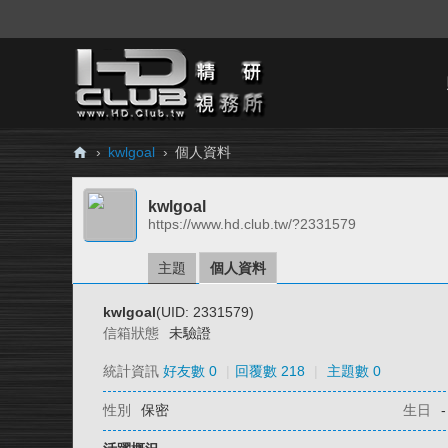
›
kwlgoal
›
個人資料
H
kwlgoal
D.
https://www.hd.club.tw/?2331579
Cl
ub
主題
個人資料
精
kwlgoal
(UID: 2331579)
研
信箱狀態
未驗證
視
統計資訊
好友數 0
|
回覆數 218
|
主題數 0
務
性別
保密
生日
-
所