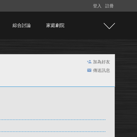
登入
註冊
綜合討論
家庭劇院
加為好友
傳送訊息