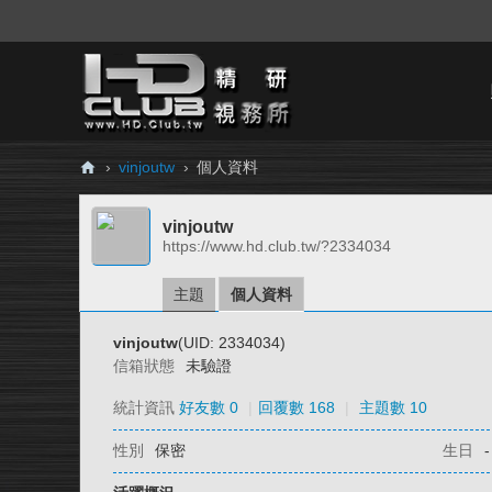
›
vinjoutw
›
個人資料
H
vinjoutw
D.
https://www.hd.club.tw/?2334034
Cl
ub
主題
個人資料
精
vinjoutw
(UID: 2334034)
研
信箱狀態
未驗證
視
統計資訊
好友數 0
|
回覆數 168
|
主題數 10
務
性別
保密
生日
-
所