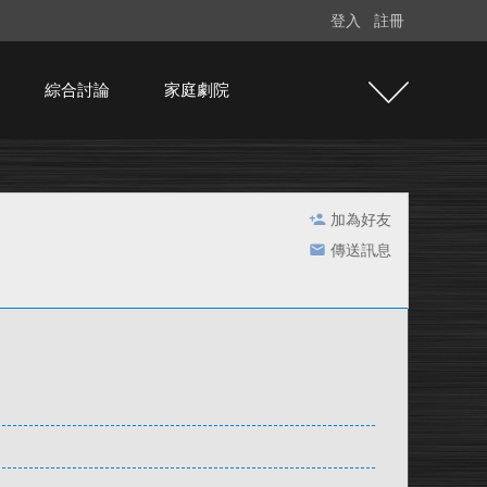
登入
註冊
綜合討論
家庭劇院
加為好友
傳送訊息