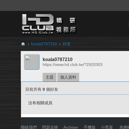
›
koala0787210
›
好友
H
koala0787210
D.
https://www.hd.club.tw/?2920303
Cl
ub
主題
個人資料
精
目前共有
0
個好友
研
視
沒有相關成員
務
所
聯絡我們
|
問題反映
|
Archiver
|
手機版
|
小黑屋
|
本網