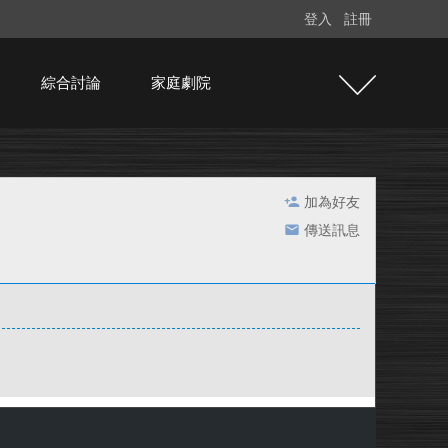
登入
註冊
綜合討論
家庭劇院
加為好友
傳送訊息