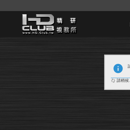
請稍候..