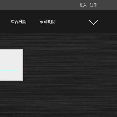
登入
註冊
綜合討論
家庭劇院