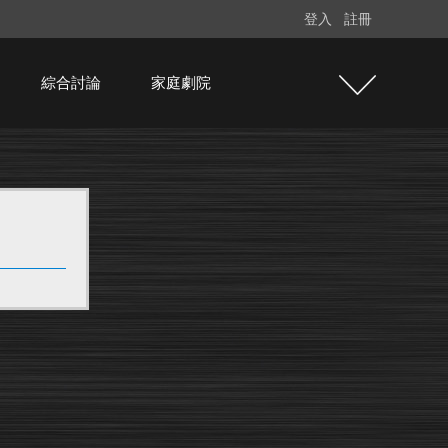
登入
註冊
綜合討論
家庭劇院