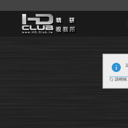
請稍候..