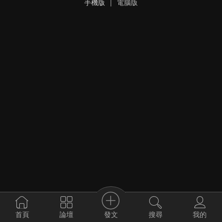
手機版
|
電腦版
發文
首頁
論壇
搜尋
我的