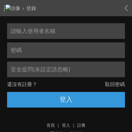
›
登錄
安全提問(未設定請忽略)
還沒有註冊？
取回密碼
登入
首頁
|
登入
|
註冊