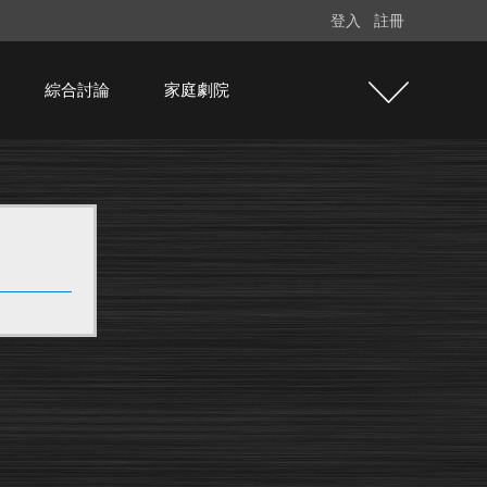
登入
註冊
綜合討論
家庭劇院