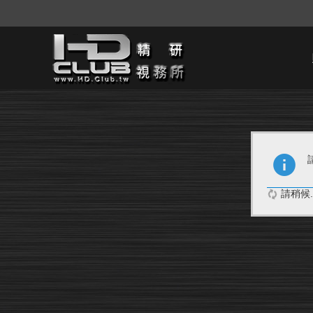
請稍候..