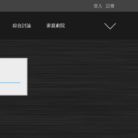
登入
註冊
綜合討論
家庭劇院