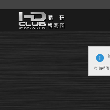
請稍候..