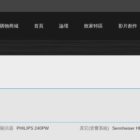
購物商城
首頁
論壇
敗家特區
影片創作
HTPC技術討論
/顯示器
PHILIPS 240PW
其它(音響系統)
Sennheiser 