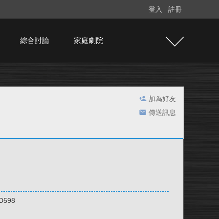
登入
註冊
綜合討論
家庭劇院
加為好友
傳送訊息
HD598