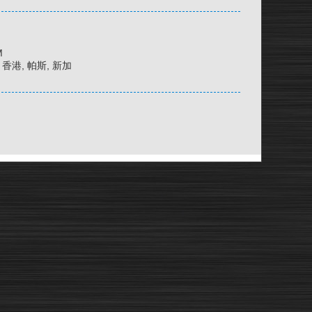
M
京, 香港, 帕斯, 新加