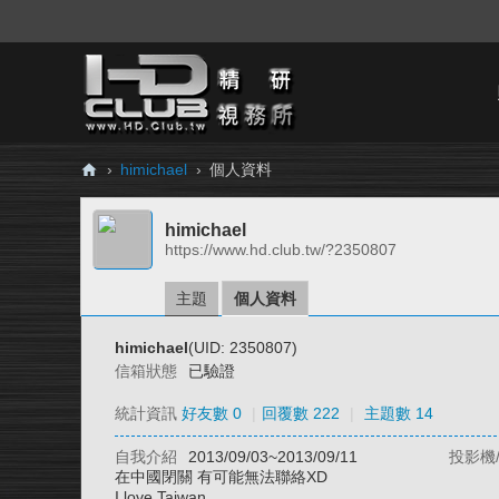
›
himichael
›
個人資料
H
himichael
D.
https://www.hd.club.tw/?2350807
Cl
ub
主題
個人資料
精
himichael
(UID: 2350807)
研
信箱狀態
已驗證
視
統計資訊
好友數 0
|
回覆數 222
|
主題數 14
務
自我介紹
2013/09/03~2013/09/11
投影機
所
在中國閉關 有可能無法聯絡XD
I love Taiwan.