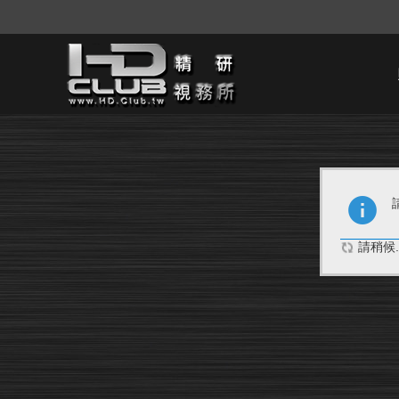
請稍候..