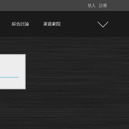
登入
註冊
綜合討論
家庭劇院