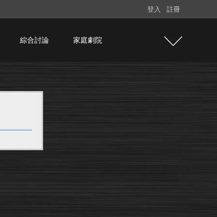
登入
註冊
綜合討論
家庭劇院