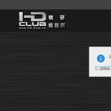
請稍候..