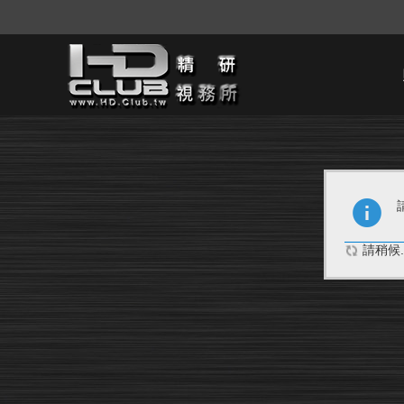
請稍候..