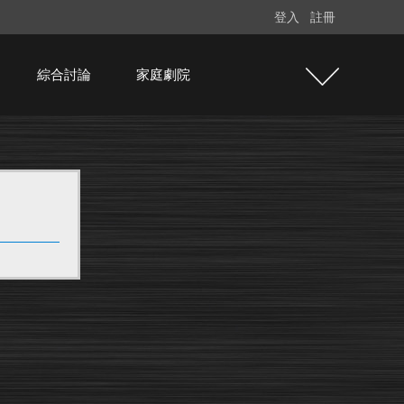
登入
註冊
綜合討論
家庭劇院