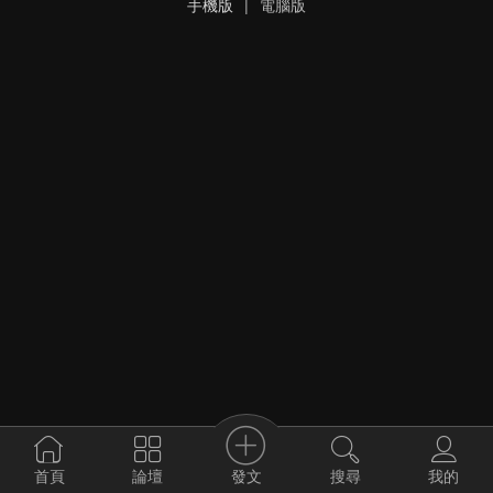
手機版
|
電腦版
發文
首頁
論壇
搜尋
我的