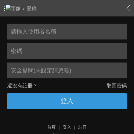
›
登錄
安全提問(未設定請忽略)
還沒有註冊？
取回密碼
登入
首頁
|
登入
|
註冊