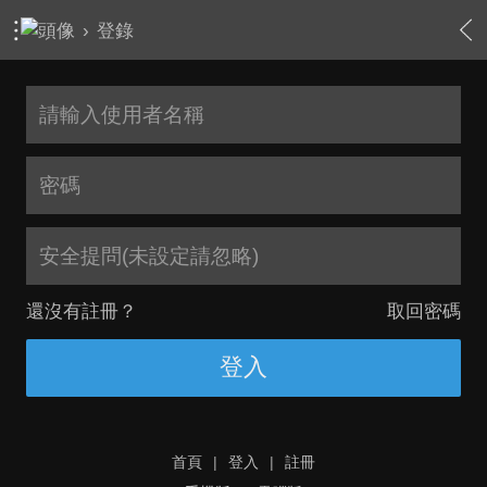
›
登錄
安全提問(未設定請忽略)
還沒有註冊？
取回密碼
登入
首頁
|
登入
|
註冊