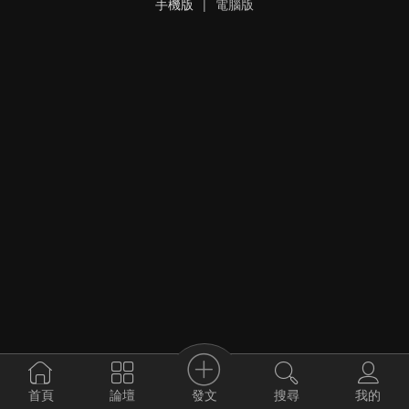
手機版
|
電腦版
發文
首頁
論壇
搜尋
我的