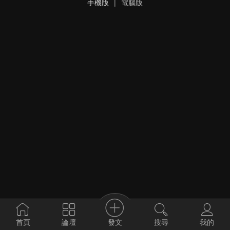
手機版
|
電腦版
發文
首頁
論壇
搜尋
我的