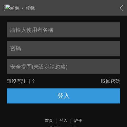
›
登錄
安全提問(未設定請忽略)
還沒有註冊？
取回密碼
登入
首頁
|
登入
|
註冊