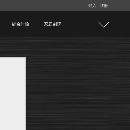
登入
註冊
綜合討論
家庭劇院