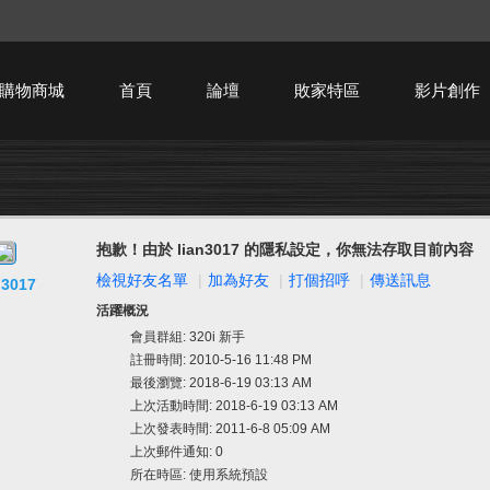
購物商城
首頁
論壇
敗家特區
影片創作
HTPC技術討論
抱歉！由於 lian3017 的隱私設定，你無法存取目前內容
檢視好友名單
|
加為好友
|
打個招呼
|
傳送訊息
n3017
活躍概況
會員群組:
320i 新手
註冊時間: 2010-5-16 11:48 PM
最後瀏覽: 2018-6-19 03:13 AM
上次活動時間: 2018-6-19 03:13 AM
上次發表時間: 2011-6-8 05:09 AM
上次郵件通知: 0
所在時區: 使用系統預設