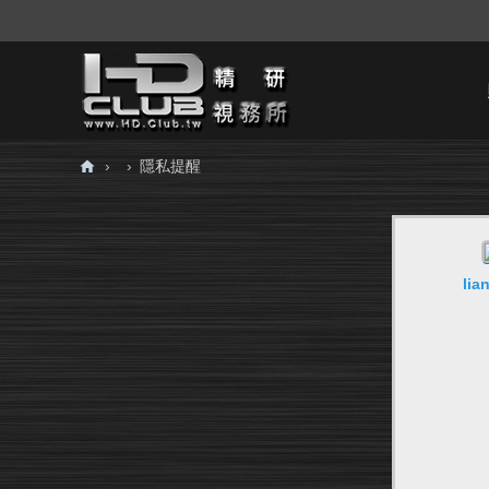
›
›
隱私提醒
H
D.
Cl
lia
ub
精
研
視
務
所