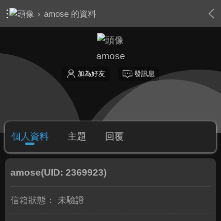
›
amose 的資料
amose
加為好友
發訊息
個人資料
主題
回覆
amose
(UID: 2369923)
信箱狀態：
未驗證