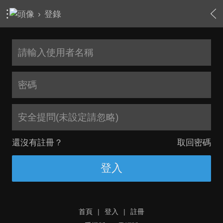
›
登錄
安全提問(未設定請忽略)
還沒有註冊？
取回密碼
登入
首頁
|
登入
|
註冊