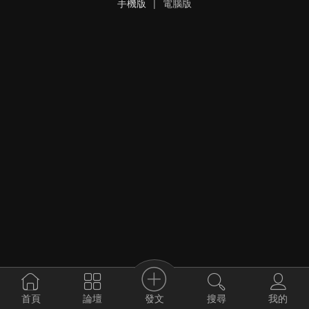
手機版
|
電腦版
發文
首頁
論壇
搜尋
我的