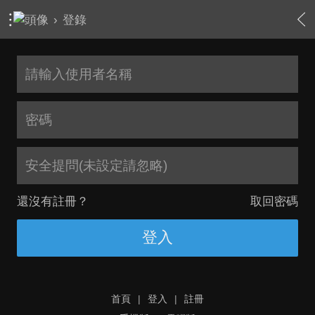
›
登錄
安全提問(未設定請忽略)
還沒有註冊？
取回密碼
登入
首頁
|
登入
|
註冊