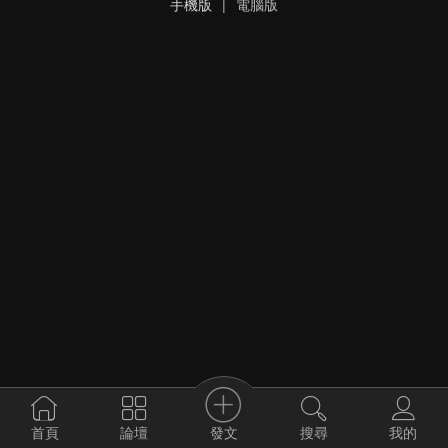
手機版
|
電腦版
發文
首頁
論壇
搜尋
我的