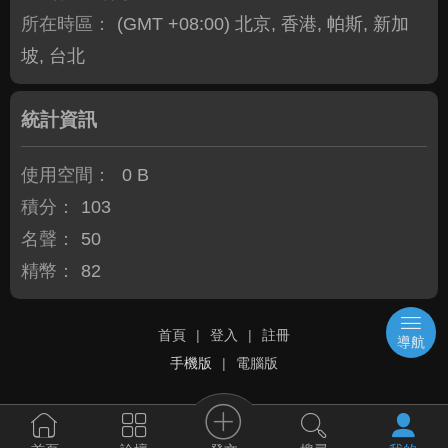
所在時區：
(GMT +08:00) 北京, 香港, 帕斯, 新加
坡, 台北
統計資訊
使用空間：
0 B
積分：
103
名聲：
50
精幣：
82
首頁
|
登入
|
註冊
導航
手機版
|
電腦版